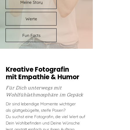
Meine Story
Werte
Fun Facts
Kreative Fotografin
mit Empathie & Humor
Für Dich unterwegs mit
Wohlfühlathmosphäre im Gepäck
Dir sind lebendige Momente wichtiger
als
glattgebügelte
,
steife Posen?
Du suchst eine Fotografin, die viel Wert auf
Dein Wohlbefinden und Deine Wünsche
legt, anstatt einfach nur ihren Auftrag