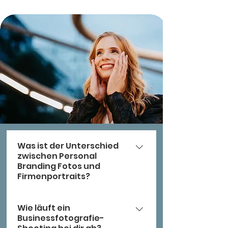
Was ist der Unterschied
zwischen Personal
Branding Fotos und
Firmenportraits?
Personal Branding Fotos richten
Wie läuft ein
sich an Einzelunternehmer*innen
Businessfotografie-
oder Teams mit bis zu zwei